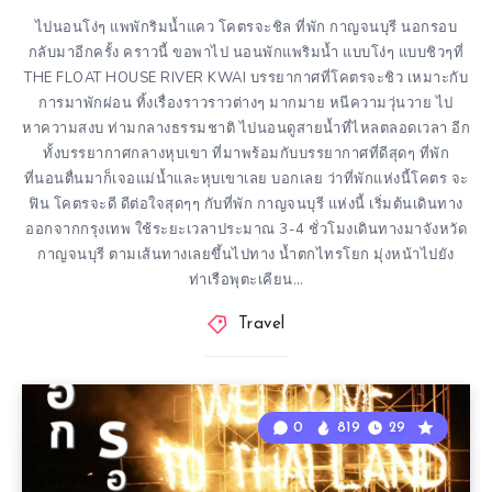
ไปนอนโง่ๆ แพพักริมน้ำแคว โคตรจะชิล ที่พัก กาญจนบุรี นอกรอบ
กลับมาอีกครั้ง คราวนี้ ขอพาไป นอนพักแพริมน้ำ แบบโง่ๆ แบบชิวๆที่
THE FLOAT HOUSE RIVER KWAI บรรยากาศที่โคตรจะชิว เหมาะกับ
การมาพักผ่อน ทิ้งเรื่องราวราวต่างๆ มากมาย หนีความวุ่นวาย ไป
หาความสงบ ท่ามกลางธรรมชาติ ไปนอนดูสายน้ำที่ไหลตลอดเวลา อีก
ทั้งบรรยากาศกลางหุบเขา ที่มาพร้อมกับบรรยากาศที่ดีสุดๆ ที่พัก
ที่นอนตื่นมาก็เจอแม่น้ำและหุบเขาเลย บอกเลย ว่าที่พักแห่งนี้โคตร จะ
ฟิน โคตรจะดี ดีต่อใจสุดๆๆ กับที่พัก กาญจนบุรี แห่งนี้ เริ่มต้นเดินทาง
ออกจากกรุงเทพ ใช้ระยะเวลาประมาณ 3-4 ชั่วโมงเดินทางมาจังหวัด
กาญจนบุรี ตามเส้นทางเลยขึ้นไปทาง น้ำตกไทรโยก มุ่งหน้าไปยัง
ท่าเรือพุตะเคียน…
Travel
0
819
29