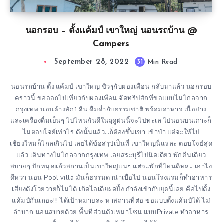
นอกรอบ – ตั้งแค้มป์ เขาใหญ่ นอนรถบ้าน @
Campers
September 28, 2022
31
Min Read
นอนรถบ้าน ตั้ง แค้มป์ เขาใหญ่ ชิวๆกับผองเพื่อน กลับมาแล้ว นอกรอบ
คราวนี้ ขอออกไปเที่ยวกับผองเพื่อน จัดทริปสักที่ขอแบบไม่ไกลจาก
กรุงเทพ นอนค้างสัก1คืน ดื่มด่ำกับธรรมชาติ พร้อมอาหาร เนื้อย่าง
และเครื่องดื่มเย็นๆ ไปไหนกันดีในฤดูฝนนี้จะไปทะเล ไปนอนบนเกาะก็
ไม่ตอบโจย์เท่าไร ดังนั้นแล้ว…ก็ต้องขึ้นเขา เข้าป่า แต่จะให้ไป
เชียงใหม่ก็ไกลเกินไป เลยได้ข้อสรุปเป็นที่ เขาใหญ่นี่แหละ ตอบโจย์สุด
แล้ว เดินทางไม่ไกลจากกรุงเทพ เลยสระบุรีไปนิดเดียว พักคืนเดียว
สบายๆ ปักหมุดแล้วสถานเป็นเขาใหญ่แน่ๆ แต่จะพักที่ไหนดีหละ เอาไง
ดีหว่า นอน Pool villa มันก็ธรรมดาน่าเบื่อไป นอนโรงแรมก็ทำอาหาร
เสียงดังโวยวายก็ไม่ได้ เกิดไอเดียผุดปิ้ง กำลังเข้ากับยุคนี้เลย คือไปตั้ง
แค้มป์กันเถอะ!!! ได้เป้าหมายละ หาสถานที่ต่อ ขอแบบตั้งแค้มป์ได้ ไม่
ลำบาก นอนสบายด้วย พื้นที่ส่วนตัวเหมาโซน แบบPrivate ทำอาหาร