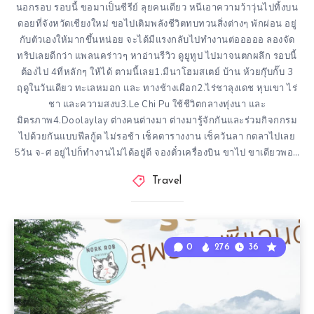
นอกรอบ รอบนี้ ขอมาเป็นซีรีย์ ลุยคนเดียว หนีเอาความว้าวุ่นไปทิ้งบน
ดอยที่จังหวัดเชียงใหม่ ขอไปเติมพลังชีวิตทบทวนสิ่งต่างๆ พักผ่อน อยู่
กับตัวเองให้มากขึ้นหน่อย จะได้มีแรงกลับไปทำงานต่อออออ ลองจัด
ทริปเลยดีกว่า แพลนคร่าวๆ หาอ่านรีวิว ดูยูทูป ไปมาจนตกผลึก รอบนี้
ต้องไป 4ที่หลักๆ ให้ได้ ตามนี้เลย1.มีนาโฮมสเตย์ บ้าน ห้วยกุ๊บกั๊บ 3
ฤดูในวันเดียว ทะเลหมอก และ ทางช้างเผือก2.ไร่ชาลุงเดช หุบเขา ไร่
ชา และความสงบ3.Le Chi Pu ใช้ชีวิตกลางทุ่งนา และ
มิตรภาพ4.Doolaylay ต่างคนต่างมา ต่างมารู้จักกันและร่วมกิจกกรม
ไปด้วยกันแบบฟีลกู้ด ไม่รอช้า เช็คตารางงาน เช็ควันลา กดลาไปเลย
5วัน จ-ศ อยู่ไปก็ทำงานไม่ได้อยู่ดี จองตั๋วเครื่องบิน ขาไป ขาเดียวพอ…
Travel
0
276
36