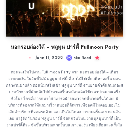
นอกรอบล่องใต้ – ฟลูมูน ปาร์ตี้ Fullmoon Party
June 11, 2022
29
Min Read
ก่อนจะเริ่มไปงาน Full moon Party จาก นอกรอบล่องใต้ – เที่ยว
เกาะพะงัน ในวันที่ไม่มีฟลูมูน ปาร์ตี้ ที่เราได้ไปเที่ยวที่หาดดริ้น ตอน
กลางวันมาแล้ว ตอนนี้มาเริ่มเข้า ฟลูมูน ปาร์ตี้ งานยามค่ำคืนกันเถอะ!!
มุ่งหน้าจากที่พักกลับไปยังหาดดริ้นเหมือนเดิมใช้เวลาประมาณครึ่ง
ชั่วโมง ใครมี่เอารถมาก็สามารถนำรถมาจอดที่หาดดริ้นได้เลย มี
บริการที่จอดรถให้แต่มาเร็วๆหน่อยก็ดีเพราะที่จอดมีไม่ต่อยเยอะไม่
เสียค่าบริการที่จอดรถด้วย และเดินไม่ไกลจากหาดดริ้นเลย ก่อนอื่น
เลย มารู้จักกันก่อน ฟลูมูน ปาร์ตี้ จัดทุกวันไหน งานฟูลมูนปาร์ตี้ เป็น
งานปาร์ตี้ที่จะ จัดขึ้นบริเวณหาดริ้นบนเกาะพะงัน เพียงเดือนละครั้งใน