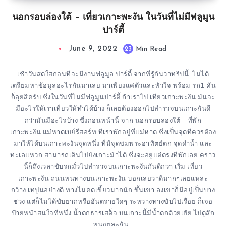
นอกรอบล่องใต้ – เที่ยวเกาะพะงัน ในวันที่ไม่มีฟลูมูน
ปาร์ตี้
June 9, 2022
23
Min Read
เช้าวันสดใสก่อนที่จะมีงานฟลูมูล ปาร์ตี้ จากที่รู้กันว่าทริปนี้ ไม่ได้
เตรียมหาข้อมูลอะไรกันมาเลย มาเพียงแค่ตัวและหัวใจ พร้อม รถ1 คัน
ก็ลุยสิครับ ซึ่งในวันที่ไม่มีฟลูมูนปาร์ตี้ ถ้าเราไป เที่ยวเกาะพะงัน มันจะ
มีอะไรให้เราเที่ยวให้ทำได้บ้าง ก็เลยต้องออกไปสำรวจบนเกาะกันดี
กว่ามันมีอะไรบ้าง ซึ่งก่อนหน้านี้ จาก นอกรอบล่องใต้ – ที่พัก
เกาะพะงัน แม่หาดเบย์รีสอร์ท ที่เราพักอยู่ที่แม่หาด ซึ่งเป็นจุดที่ควรต้อง
มาให้ได้บนเกาะพะงันจุดหนึ่ง ที่มีจุดชมพระอาทิตย์ตก จุดดำน้ำ และ
ทะเลแหวก สามารถเดินไปยังเกาะม้าได้ ซึ่งจะอยู่แต่ตรงที่พักเลย คราว
นี้ก็ถึงเวลาขับรถมั่วไปสำรวจบนเกาะพะงันกันดีกว่า เริ่ม เที่ยว
เกาะพะงัน ถนนหนทางบนเกาะพะงัน บอกเลยว่าดีมากๆเลยแหละ
กว้าง เทปูนอย่างดี ทางไม่คดเขี้ยวมากนัก ขึ้นเขา ลงเขาก็มีอยู่เป็นบาง
ช่วง แต่ก็ไม่ได้ขับยากหรืออันตรายใดๆ ระหว่างทางขับไปเรื่อย ก็เจอ
ป้ายหน้าสนใจที่หนึ่ง น้ำตกธารเสด็จ บนเกาะนี้มีน้ำตกด้วยเฮ้ย ไปดูสัก
หน่อยละกัน…