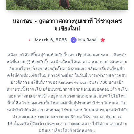
นอกรอบ – สูดอากาศกลางหุบเขาที่ ไร่ชาลุงเดช
จ.เชียงใหม่
March 6, 2025
31
Min Read
หลังจากได้ไปขึ้นหมู่บ้านห้วยกุ๊บกั๊บ จาก Ep.ก่อน นอกรอบ – เติมพลัง
หนีขึ้นดอย @ ห้วยกุ๊บกั๊บ จ.เชียงใหม่ ได้เจอทะเลหมอกอย่างล้นหลาม
อิ่มเอมใจ เราก็ลงจาห้วยกุ๊บกั๊บมานั่งสองแถว กลับมาเริ่มต้นใหม่อีก
ครั้งที่ตัวเมืองเชียงใหม่ ท่ารถช้างเผือก ในวันนี้เราจะทำการเช่ารถขับ
บ้างดีกว่า ผมใช้บริการของ KinteawRentcar วันละ 700 บาท เป้า
หมายวันนี้ เราจะไปเปลี่ยนบรรยากาศ จากนอนบนยอดดอยแล้ว จะไป
นอนกลางหุบเขากันบ้าง อยู่ท่ามกลางสายหมอกและขับรถไปไม่ไกล
นั้นก็คือ ไร่ชาลุงเดช เป็นโฮมสเตย์ ที่อยู่ท่ามกลางไร่ชา ในหุบเขา ไม่
รอช้ารีบไปกันดีกว่าา เดินทางสู่ ไร่ชาลุงเดช กันนน ขับรถมุ่งหน้าไปยัง
อำเภอแม่แตง ระยะทางประมาณ 60 กม ใช้ระยะเวลาประมาณ
1ชั่วโมงครึ่ง ก็ถึงแล้ว เส้นทาง ลาดยางตลอดทาง ไปไม่ยากเลย แต่จะ
มีขึ้นเขาเลี้ยวโค้งบ้างนิดหน่อย…