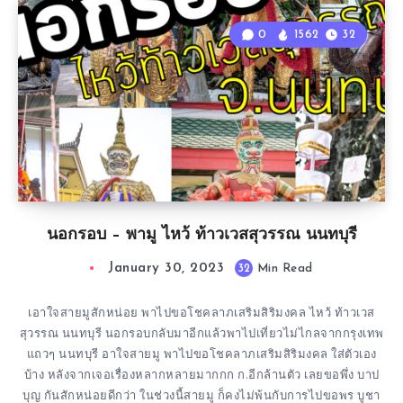
0
1562
32
นอกรอบ – พามู ไหว้ ท้าวเวสสุวรรณ นนทบุรี
January 30, 2023
32
Min Read
เอาใจสายมูสักหน่อย พาไปขอโชคลาภเสริมสิริมงคล ไหว้ ท้าวเวส
สุวรรณ นนทบุรี นอกรอบกลับมาอีกแล้วพาไปเที่ยวไม่ไกลจากกรุงเทพ
แถวๆ นนทบุรี อาใจสายมู พาไปขอโชคลาภเสริมสิริมงคล ใส่ตัวเอง
บ้าง หลังจากเจอเรื่องหลากหลายมากกก ก.อีกล้านตัว เลยขอพึ่ง บาป
บุญ กันสักหน่อยดีกว่า ในช่วงนี้สายมู ก็คงไม่พ้นกับการไปขอพร บูชา