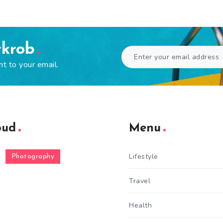
rkrob
ht to your email.
oud
Menu
Lifestyle
Photography
Travel
Health