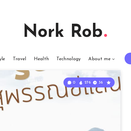
Nork Rob
yle
Travel
Health
Technology
About me
0
276
36