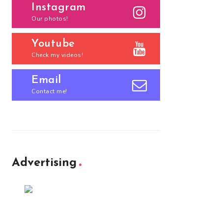
Instagram
Our photos!
Youtube
Check my videos!
Email
Contact me!
Advertising