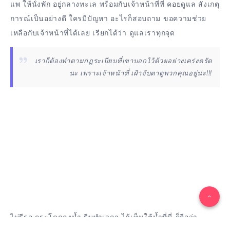
แพ ให้นั่งพัก อยู่กลางทะเล พร้อมกับเจ้าหน้าที่ที่ คอยดูแล สังเกตุ
การณ์เป็นอย่างดี ใครมีปัญหา อะไรก็สอบถาม ขอความช่วย
เหลือกับเจ้าหน้าที่ได้เลย เรียกได้ว่า ดูแลเราทุกจุด
เราก็ต้องทำตามกฏระเบียบที่เขาบอกไว้ด้วยอย่างเคร่งครัด
นะ เพราะเจ้าหน้าที่ เฝ้าจับตาดูพวกคุณอยู่นะ!!!
ไม่รีรอ กระโดดลงน้ำ รีบทำเวลา ได้เห็นใต้น้ำที่นี่ ก็ถือว่า
สวยงามอยู่ แต่
ปะการัง
ยังไม่เยอะยังเป็นหย่อมๆ และสีสันยังน้อย