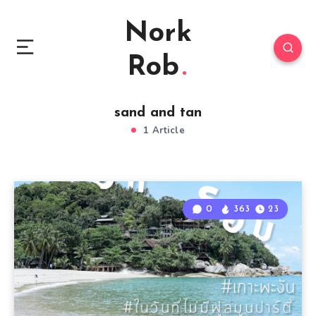
Nork
Rob
sand and tan
1 Article
0
363
23