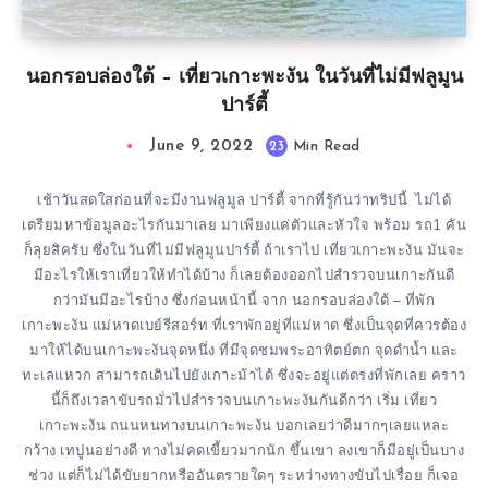
นอกรอบล่องใต้ – เที่ยวเกาะพะงัน ในวันที่ไม่มีฟลูมูน
ปาร์ตี้
June 9, 2022
23
Min Read
เช้าวันสดใสก่อนที่จะมีงานฟลูมูล ปาร์ตี้ จากที่รู้กันว่าทริปนี้ ไม่ได้
เตรียมหาข้อมูลอะไรกันมาเลย มาเพียงแค่ตัวและหัวใจ พร้อม รถ1 คัน
ก็ลุยสิครับ ซึ่งในวันที่ไม่มีฟลูมูนปาร์ตี้ ถ้าเราไป เที่ยวเกาะพะงัน มันจะ
มีอะไรให้เราเที่ยวให้ทำได้บ้าง ก็เลยต้องออกไปสำรวจบนเกาะกันดี
กว่ามันมีอะไรบ้าง ซึ่งก่อนหน้านี้ จาก นอกรอบล่องใต้ – ที่พัก
เกาะพะงัน แม่หาดเบย์รีสอร์ท ที่เราพักอยู่ที่แม่หาด ซึ่งเป็นจุดที่ควรต้อง
มาให้ได้บนเกาะพะงันจุดหนึ่ง ที่มีจุดชมพระอาทิตย์ตก จุดดำน้ำ และ
ทะเลแหวก สามารถเดินไปยังเกาะม้าได้ ซึ่งจะอยู่แต่ตรงที่พักเลย คราว
นี้ก็ถึงเวลาขับรถมั่วไปสำรวจบนเกาะพะงันกันดีกว่า เริ่ม เที่ยว
เกาะพะงัน ถนนหนทางบนเกาะพะงัน บอกเลยว่าดีมากๆเลยแหละ
กว้าง เทปูนอย่างดี ทางไม่คดเขี้ยวมากนัก ขึ้นเขา ลงเขาก็มีอยู่เป็นบาง
ช่วง แต่ก็ไม่ได้ขับยากหรืออันตรายใดๆ ระหว่างทางขับไปเรื่อย ก็เจอ