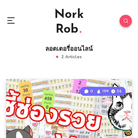
Nork
Rob
ลอตเตอรี่ออนไลน์
2 Articles
0
199
26