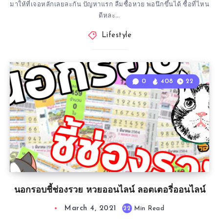
มาให้ที่เจอหลักเลยละกัน ปัญหาแรก ลืมซื้อหวย พอนึกขึ้นได้ ซื้อที่ไหน
ดีหละ…
Lifestyle
0
408
22
นอกรอบชี้ช่องรวย หวยออนไลน์ ลอตเตอรี่ออนไลน์
March 4, 2021
22
Min Read