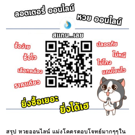
สรุป หวยออนไลน์ แม่งโคตรตอบโจทย์มากๆๆใน