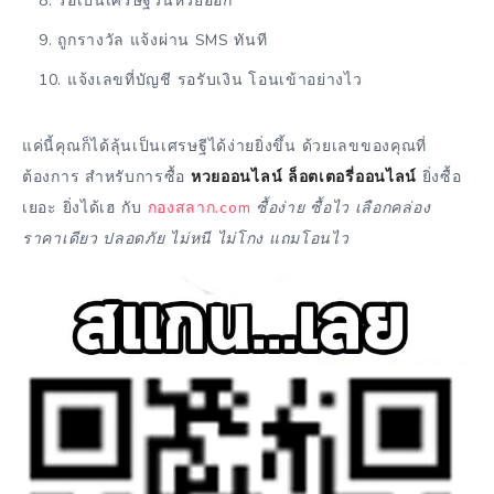
รอเป็นเศรษฐีวันหวยออก
ถูกรางวัล แจ้งผ่าน SMS ทันที
แจ้งเลขที่บัญชี รอรับเงิน โอนเข้าอย่างไว
แค่นี้คุณก็ได้ลุ้นเป็นเศรษฐีได้ง่ายยิ่งขึ้น ด้วยเลขของคุณที่
ต้องการ สำหรับการซื้อ
หวยออนไลน์ ล็อตเตอรี่ออนไลน์
ยิ่งซื้อ
เยอะ ยิ่งได้เฮ กับ
กองสลาก.com
ซื้อง่าย ซื้อไว เลือกคล่อง
ราคาเดียว ปลอดภัย ไม่หนี ไม่โกง แถมโอนไว