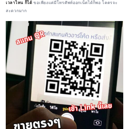
เวลาไหน ก็ได้
ขอเพียงแค่มีโทรศัพท์ออกเน็ตได้ก็พอ โคตรจะ
สะดวกมาก