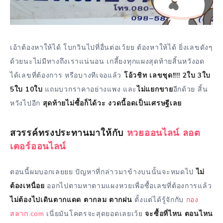
เอ้าต้องหาให้ได้ โบกวินไปที่อื่นต่อเว้ยย ต้องหาให้ได้ ยิ่งเลขดังๆ
ด้วยนะไม่มีทางถึงเราแน่นอน เกลี้ยงทุกแผงสุดท้ายสิ้นหวังอด
ได้เลขที่ต้องการ หรือบางทีเจอแล้ว
โอ้วชิท เลขชุด!!!! 2ใบ 3ใบ
5ใบ 10ใบ
แถมบวกราคาอย่างแพง และ
ไม่แยกขาย
อีกด้วย สิ้น
หวังไปอีก
สุดท้ายไม่ซื้อก็ได้วะ งวดนี้อดเป็นเศรษฐีเลย
สวรรค์ทรงประทานมาให้กับ
หวยออนไลน์ ลอต
เตอร์ออนไลน์
ตอนนี้ผมบอกเลยยย ปัญหาที่กล่าวมาข้างบนนั้นจะหมดไป
ไม่
ต้องเหนื่อย
ออกไปตามหาตามแผงหวยเพื่อซื้อเลขที่ต้องการแล้ว
ไม่ต้องไปเดินตากแดด ตากลม ตากฝน
ตั้งแต่ได้รู้จักกับ
กอง
สลาก.com
เนี่ยมันโคตรจะสุดยอดเลยเว้ย
จะซื้อที่ไหน ตอนไหน