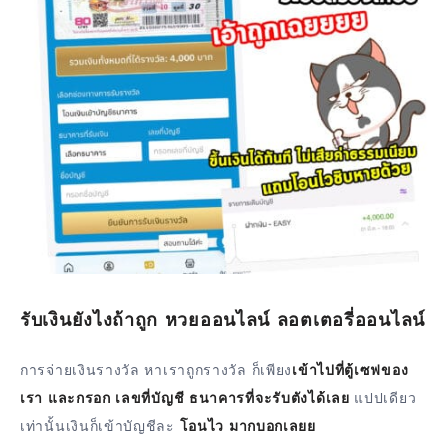
รับเงินยังไงถ้าถูก หวยออนไลน์ ลอตเตอรี่ออนไลน์
การจ่ายเงินรางวัล หาเราถูกรางวัล ก็เพียง
เข้าไปที่ตู้เซฟของ
เรา และกรอก เลขที่บัญชี ธนาคารที่จะรับตังได้เลย
แปปเดียว
เท่านั้นเงินก็เข้าบัญชีละ
โอนไว มากบอกเลยย