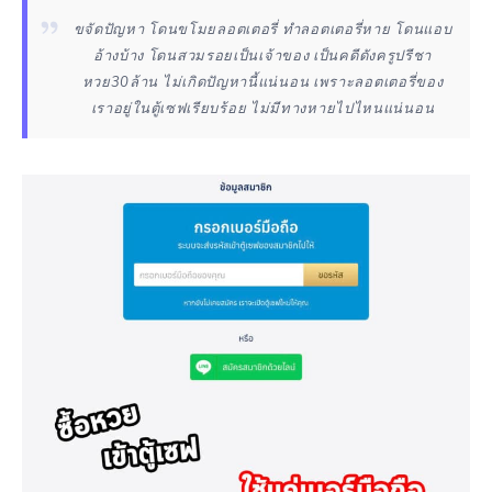
ขจัดปัญหา โดนขโมยลอตเตอรี่ ทำลอตเตอรี่หาย โดนแอบ
อ้างบ้าง โดนสวมรอยเป็นเจ้าของ เป็นคดีดังครูปรีชา
หวย30ล้าน ไม่เกิดปัญหานี้แน่นอน เพราะลอตเตอรี่ของ
เราอยู่ในตู้เซฟเรียบร้อย ไม่มีทางหายไปไหนแน่นอน