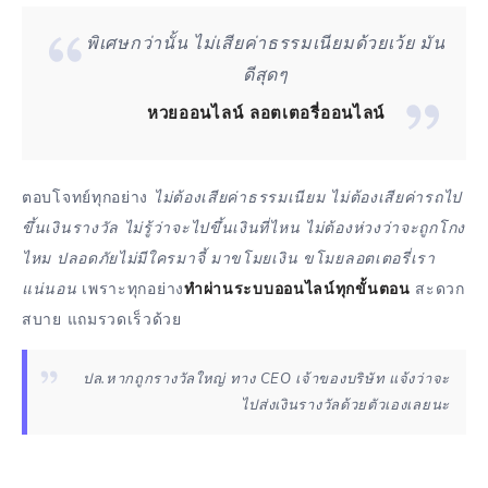
พิเศษกว่านั้น ไม่เสียค่าธรรมเนียมด้วยเว้ย มัน
ดีสุดๆ
หวยออนไลน์ ลอตเตอรี่ออนไลน์
ตอบโจทย์ทุกอย่าง
ไม่ต้องเสียค่าธรรมเนียม ไม่ต้องเสียค่ารถไป
ขึ้นเงินรางวัล ไม่รู้ว่าจะไปขึ้นเงินที่ไหน ไม่ต้องห่วงว่าจะถูกโกง
ไหม ปลอดภัยไม่มีใครมาจี้ มาขโมยเงิน ขโมยลอตเตอรี่เรา
แน่นอน
เพราะทุกอย่าง
ทำผ่านระบบออนไลน์ทุกขั้นตอน
สะดวก
สบาย แถมรวดเร็วด้วย
ปล.หากถูกรางวัลใหญ่ ทาง CEO เจ้าของบริษัท แจ้งว่าจะ
ไปส่งเงินรางวัลด้วยตัวเองเลยนะ