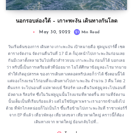
นอกรอบล่องใต้ – เกาะพะงัน เดินทางกันโลด
May 30, 2022
21
Min Read
วันเริ่มต้นของการ เดินทาง เกาะพะงัน เป้าหมายคือ ฟูลมูนปาร์ตี้ เชค
ตารางจัดงาน จัดงานคืนวันที่ 17 มี.ค ก็มุ่งหน้าไปเกาะพะงันก่อนเลย
กันมีเวลาตั้งหลายวันไปเที่ยวสำรวจบน เกาะพะงัน ก่อนก็ได้ บอกเลย
ว่า ทริปนี้เป็นการเตรียมตัวที่น้อยมาก ไม่ได้ศึกษาข้อมูลอะไรมากมาย
ทำให้เกิดอุปสรรค ของการเดินทางตลอดทริปเลยก็ว่าได้ ซึ่งตอนนี้ได้
แต่จองโรงแรมไว้ก่อนที่จะเดินทางไปเกาะพะงัน จำนวน 3 คืน โดย 2
คืนแรก จะไปนอนที่ แม่หาดเบย์ รีสอร์ท และคืนวันฟลูมูลจะไปนอนที่
มัลดาเล รีสอร์ท ซึ่งในวันฟลูมูนนั้นโรงแรมที่หาดดริ้น สถานที่จัดงาน
นั้นเต็มเป็นที่เรียบร้อยแล้ว แต่ไม่ใช่ปัญหาเพราะเราเอารถข้ามฝั่งไป
ด้วย ที่พักไกลหน่อยก็ไม่เป็นไร ขึ้นเรือข้ามไปเกาะพะงันที่ ราชาเฟอร์รี่
จาก EP ที่แล้ว เที่ยวพัทลุง เที่ยวสงขลา เที่ยวหาดใหญ่ คราวนี้ก็ต้อง
เดินทางจาก หาดใหญ่ ย้อนกลับไปที่…