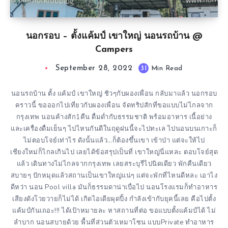
นอกรอบ – ตั้งแค้มป์ เขาใหญ่ นอนรถบ้าน @
Campers
September 28, 2022
31
Min Read
นอนรถบ้าน ตั้ง แค้มป์ เขาใหญ่ ชิวๆกับผองเพื่อน กลับมาแล้ว นอกรอบ
คราวนี้ ขอออกไปเที่ยวกับผองเพื่อน จัดทริปสักที่ขอแบบไม่ไกลจาก
กรุงเทพ นอนค้างสัก1คืน ดื่มด่ำกับธรรมชาติ พร้อมอาหาร เนื้อย่าง
และเครื่องดื่มเย็นๆ ไปไหนกันดีในฤดูฝนนี้จะไปทะเล ไปนอนบนเกาะก็
ไม่ตอบโจย์เท่าไร ดังนั้นแล้ว…ก็ต้องขึ้นเขา เข้าป่า แต่จะให้ไป
เชียงใหม่ก็ไกลเกินไป เลยได้ข้อสรุปเป็นที่ เขาใหญ่นี่แหละ ตอบโจย์สุด
แล้ว เดินทางไม่ไกลจากกรุงเทพ เลยสระบุรีไปนิดเดียว พักคืนเดียว
สบายๆ ปักหมุดแล้วสถานเป็นเขาใหญ่แน่ๆ แต่จะพักที่ไหนดีหละ เอาไง
ดีหว่า นอน Pool villa มันก็ธรรมดาน่าเบื่อไป นอนโรงแรมก็ทำอาหาร
เสียงดังโวยวายก็ไม่ได้ เกิดไอเดียผุดปิ้ง กำลังเข้ากับยุคนี้เลย คือไปตั้ง
แค้มป์กันเถอะ!!! ได้เป้าหมายละ หาสถานที่ต่อ ขอแบบตั้งแค้มป์ได้ ไม่
ลำบาก นอนสบายด้วย พื้นที่ส่วนตัวเหมาโซน แบบPrivate ทำอาหาร