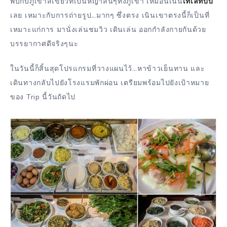
พบกับภูเขาสีเขียวทีเป็นหญ้าสั้นๆทั้งภูเขา เหมือนเนิน
เทเลทับบี้
เลย เหมาะกับการถ่ายรูป…มากๆ ซึ่งตรง เนินเขาตรงนี้ก็เป็นที่
เหมาะแก่การ มานั่งเล่นชมวิว เดินเล่น ออกกำลังกายกันด้วย
บรรยากาศดีจริงๆนะ
ในวันนี้ก็สิ้นสุดโปรแกรมที่วางแผนไว้…หาข้าวเย็นทาน และ
เดินทางกลับไปยังโรงแรมพักผ่อน เตรียมพร้อมไปยังเป้าหมาย
ของ Trip นี้วันถัดไป