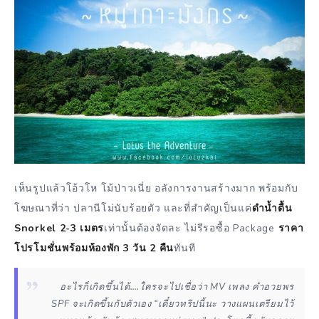
เห็นรูปแล้วโอ้วโห โม้ป่าวเนี่ย อลังการงานสร้างมาก พร้อมกับ
โฆษณาที่ว่า ปลานีโม่นับร้อยตัว และที่สำคัญเป็นแค่
ดำน้ำตื้น
Snorkel 2-3 เมตร
เท่านั้นต้องจัดละ ไม่รีรอซื้อ Package
ราคา
โปรโมชั่นพร้อมห้องพัก 3 วัน 2 คืน
ทันที
อะไรก็เกิดขึ้นได้….ใครจะไปเชื่อว่า MV เพลง คำอวยพร
SPF จะเกิดขึ้นกับตัวเอง “เดี๋ยวทริปนี้นะ วางแผนเตรียมไว้