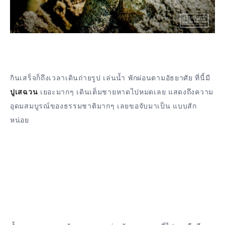
กินเสร็จก็ถึงเวลาเดินถ่ายรูป เล่นน้ำ พักผ่อนตามอัธยาศัย ที่นี้มี
ปูเสฉวน
เยอะมากๆ เดินเต็มชายหาดไปหมดเลย แสดงถึงความ
อุดมสมบูรณ์ของธรรมชาติมากๆ เลยขอจับมาเป็น แบบสัก
หน่อย