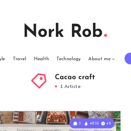
Nork Rob
yle
Travel
Health
Technology
About me
Cacao craft
1 Article
3
4033
42