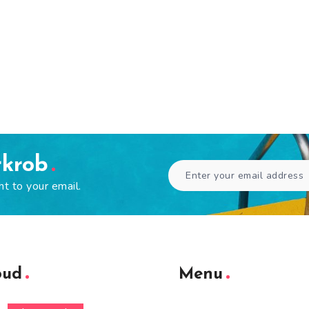
rkrob
ht to your email.
oud
Menu