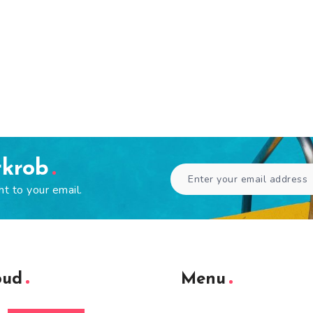
rkrob
ht to your email.
oud
Menu