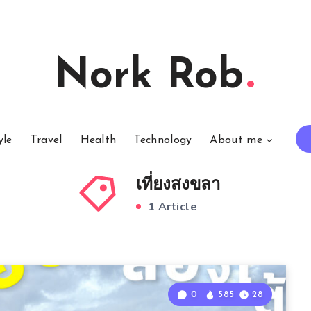
Nork Rob
yle
Travel
Health
Technology
About me
เที่ยงสงขลา
1 Article
0
585
28