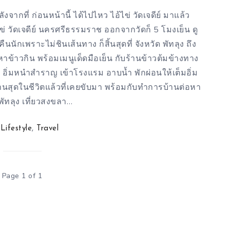
งจากที่ ก่อนหน้านี้ ได้ไปไหว ไอ้ไข่ วัดเจดีย์ มาแล้ว
ข่ วัดเจดีย์ นครศรีธรรมราช ออกจากวัดก็ 5 โมงเย็น ดู
กเพราะไม่ชินเส้นทาง ก็สิ้นสุดที่ จังหวัด พัทลุง ถึง
าข้าวกิน พร้อมเมนูเด็ดมือเย็น กับร้านข้าวต้มข้างทาง
! อิ่มหนำสำราญ เข้าโรงแรม อาบน้ำ พักผ่อนให้เต็มอิ่ม
นานสุดในชีวิตแล้วที่เคยขับมา พร้อมกับทำการบ้านต่อหา
ยวพัทลุง เที่ยวสงขลา…
Lifestyle
,
Travel
Page 1 of 1