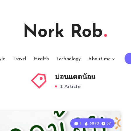
Nork Rob
yle
Travel
Health
Technology
About me
ม่อนแดดน้อย
1 Article
1
5840
37