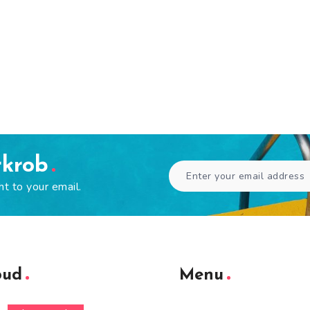
rkrob
ht to your email.
oud
Menu